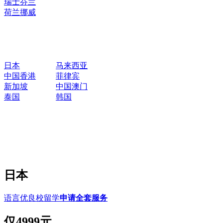
瑞士
芬兰
荷兰
挪威
日本
马来西亚
中国香港
菲律宾
新加坡
中国澳门
泰国
韩国
日本
语言优良校留学
申请全套服务
仅
4999元