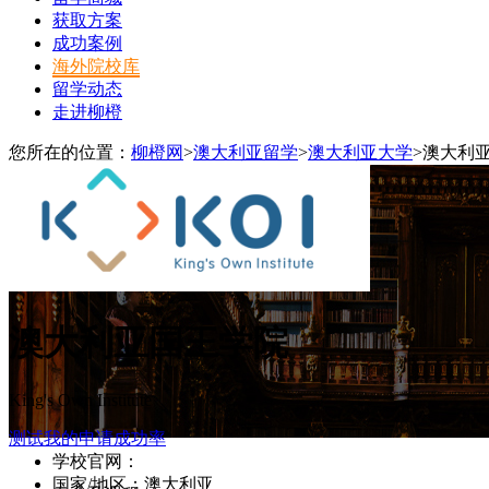
获取方案
成功案例
海外院校库
留学动态
走进柳橙
您所在的位置：
柳橙网
>
澳大利亚留学
>
澳大利亚大学
>
澳大利
澳大利亚国王学院
King's Own Institute
测试我的申请成功率
学校官网：
koi.edu.au/
国家/地区：澳大利亚