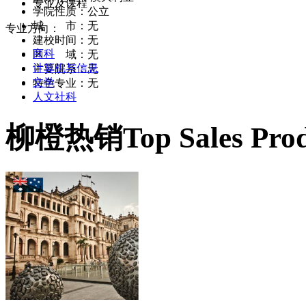
专业及课程
学院性质：公立
城 市：无
专业方向：
建校时间：无
商科
区 域：无
计算机与信息
主要院系：无
文学
特色专业：无
人文社科
柳橙热销
Top Sales Pro