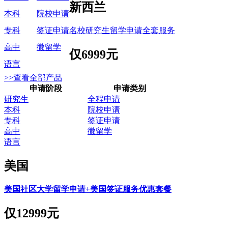
新西兰
本科
院校申请
名校研究生留学申请全套服务
专科
签证申请
高中
微留学
仅
6999元
语言
>>查看全部产品
申请阶段
申请类别
研究生
全程申请
本科
院校申请
专科
签证申请
高中
微留学
语言
美国
美国社区大学留学申请+美国签证服务优惠套餐
仅
12999元