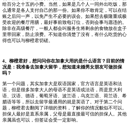
给百分之十五的小费。当然，如果是几个人一同外出吃饭，那
么通常是各人支付自己的那一份。如果你不敢肯定，可以在结
账之后问一声，以免产生不必要的误会。如果想去极隆重或极
受欢迎的餐厅用膳，最好事前致电订位，否则会事与愿违的。
除非在高级餐厅，一般人都会叫服务生将剩余的食物放在盒子
里带回家，防止浪费。不知道你清楚了没有，有什么吃货的心
得也可以与柳橙君切磋。
4、柳橙君好，想问问你在加拿大用的是什么语言？目前的情
况是：我准备去加拿大留学，想知道未婚男女朋友可做担保
吗？
第一个问题，其实加拿大是双语国家，官方语言是英语和法
语，但是很多加拿大人的母语不是英语或法语，而是意大利
语、汉语、德语，葡萄牙语、波兰语，乌克兰语、荷兰语、希
腊语等等，所以去留学最通用的就是英语了。对于第二个问
题，柳橙君去翻阅了详细的资料，了解你的情况貌似不可以。
担保人最好是直系亲属，父母是最直接最可信的担保人。其他
亲属虽也可以，但签证会受一定影响。