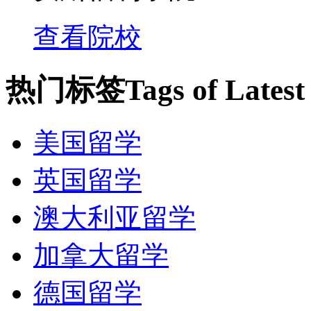
Program (Leaderhip and B
查看院校
5. National Award winning
热门标签
Tags of Lates
其它优势
美国留学
1. 高中实行灵活的时间
英国留学
2. 因材施教的ESL辅导
澳大利亚留学
3. 数学和科学辅导
加拿大留学
德国留学
4. 广泛的学生福利网