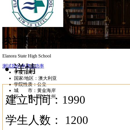
埃兰奥拉公立中学
Elanora State High School
详情
测试我的申请成功率
学校官网：
www.elanorashs.eq.edu.au
国家/地区：澳大利亚
学院性质：公立
城 市：黄金海岸
建立时间：1990
区 域：昆士兰州
学生人数： 1200