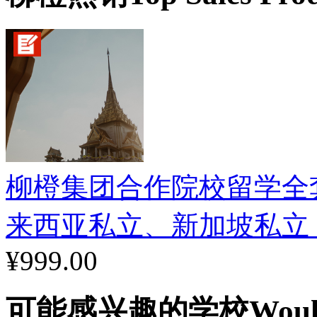
1. 日语 Japanee
2. 德语German
学校设施
1. 资源中心
柳橙集团合作院校留学全
来西亚私立、新加坡私立
2. 计算机和科学实验室
¥999.00
3. 商务教育中心
可能感兴趣的学校
Woul