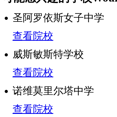
4. 表演艺术中心
圣阿罗依斯女子中学
5. 划船和海洋设施
查看院校
6. 大型室内体育馆
威斯敏斯特学校
7. 排球和网球场
查看院校
8. 音乐练习室
诺维莫里尔塔中学
9. 摄影编辑室
查看院校
10. 餐馆