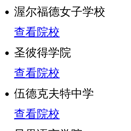
渥尔福德女子学校
连接大学途径
查看院校
1. 格里菲斯大学-客座
圣彼得学院
2. 邦德大学-通路计划，
查看院校
3. 黄金海岸TAFE学院-直接入
伍德克夫特中学
4. 南十字大学Southern Cr
Entry
查看院校
Award