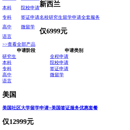
新西兰
本科
院校申请
名校研究生留学申请全套服务
专科
签证申请
高中
微留学
仅
6999元
语言
>>查看全部产品
申请阶段
申请类别
研究生
全程申请
本科
院校申请
专科
签证申请
高中
微留学
语言
美国
美国社区大学留学申请+美国签证服务优惠套餐
仅
12999元