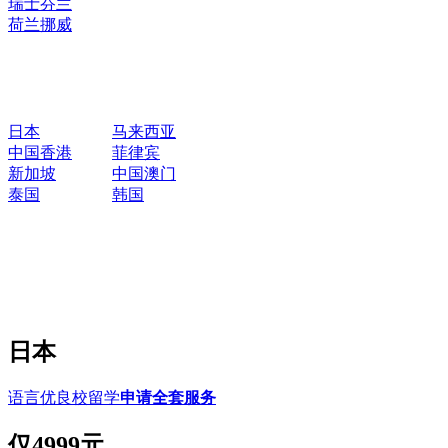
瑞士
芬兰
荷兰
挪威
日本
马来西亚
中国香港
菲律宾
新加坡
中国澳门
泰国
韩国
日本
语言优良校留学
申请全套服务
仅
4999元