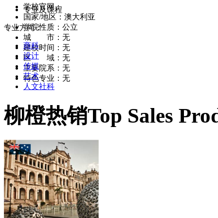
学校官网：
www.macleay.edu.au/
专业及课程
国家/地区：澳大利亚
学院性质：公立
专业方向：
城 市：无
商科
建校时间：无
设计
区 域：无
传媒
主要院系：无
艺术
特色专业：无
人文社科
柳橙热销
Top Sales Pro