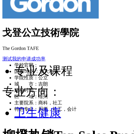
戈登公立技術學院
The Gordon TAFE
测试我的申请成功率
学校官网：
www.thegordon.edu.au/about
专业及课程
国家/地区：澳大利亚
学院性质：公立
城 市：吉朗
专业方向：
建校时间：1887
区 域：维州
主要院系：商科，社工
卫生健康
特色专业：厨师，社工，会计