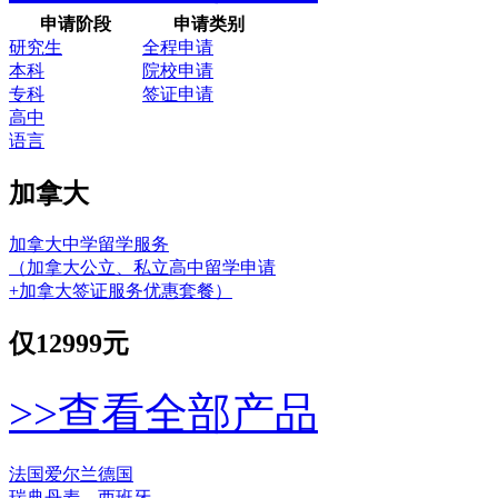
申请阶段
申请类别
研究生
全程申请
本科
院校申请
专科
签证申请
高中
语言
加拿大
加拿大中学留学服务
（加拿大公立、私立高中留学申请
+加拿大签证服务优惠套餐）
仅
12999元
>>查看全部产品
法国
爱尔兰
德国
瑞典
丹麦
西班牙