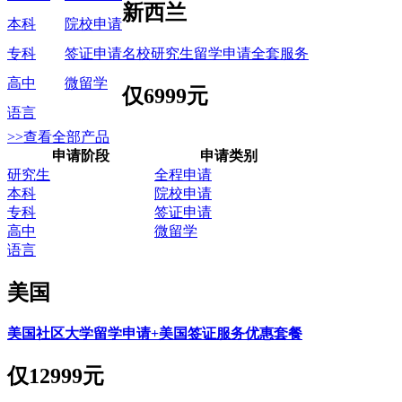
新西兰
本科
院校申请
名校研究生留学申请全套服务
专科
签证申请
高中
微留学
仅
6999元
语言
>>查看全部产品
申请阶段
申请类别
研究生
全程申请
本科
院校申请
专科
签证申请
高中
微留学
语言
美国
美国社区大学留学申请+美国签证服务优惠套餐
仅
12999元