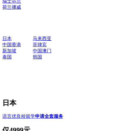
瑞士
芬兰
荷兰
挪威
日本
马来西亚
中国香港
菲律宾
新加坡
中国澳门
泰国
韩国
日本
语言优良校留学
申请全套服务
仅
4999元