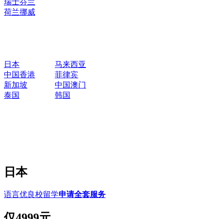
瑞士
芬兰
荷兰
挪威
日本
马来西亚
中国香港
菲律宾
新加坡
中国澳门
泰国
韩国
日本
语言优良校留学
申请全套服务
仅
4999元