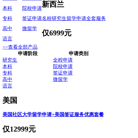
新西兰
本科
院校申请
名校研究生留学申请全套服务
专科
签证申请
高中
微留学
仅
6999元
语言
>>查看全部产品
申请阶段
申请类别
研究生
全程申请
本科
院校申请
专科
签证申请
高中
微留学
语言
美国
美国社区大学留学申请+美国签证服务优惠套餐
仅
12999元