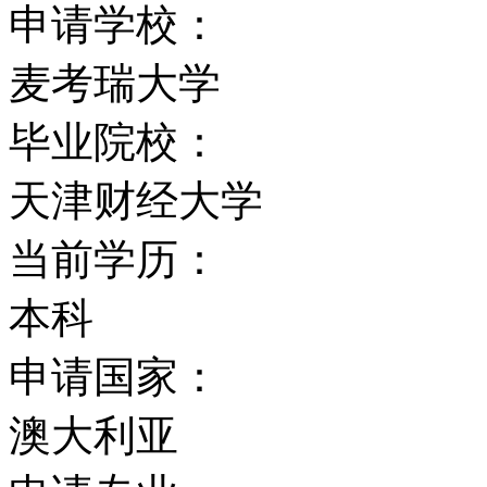
申请学校：
出路调查结果表明，麦考
麦考瑞大学
无论在受雇，起薪及雇主
毕业院校：
2004年， 麦考瑞大学
天津财经大学
为世界前100名大学，排
当前学历：
位。
本科
2006年，麦考瑞大学获
申请国家：
洲最高级别大学”。
澳大利亚