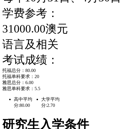
硕士学位（Mater of Com
学费参考：
与技术硕士学位（Materof Com
31000.00澳元
Sytem &Technolo
语言及相关
本科没学过相关课程的话
考试成绩：
预备课程再接着修研究生
托福总分：80.00
学生打下一个专业知识底
托福单科要求：20
雅思总分：6.00
雅思单科要求：5.5
生课程。
高中平均
大学平均
分:80.00
分:2.70
GACC在课程设置方面富
研究生入学条件