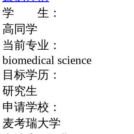
学的管理学院（MGSM
学 生：
界40家顶级商学院之一
高同学
有盛誉，被亚洲发展银行
当前专业：
33，000名，其中海外学
biomedical science
目标学历：
教学质量
研究生
澳大利亚麦考瑞大学在教
申请学校：
赋予更多的国际性及多元
麦考瑞大学
后能够适应无国界领域里