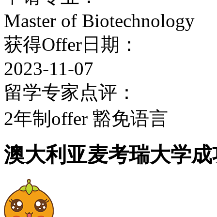
学术实力
Master of Biotechnology
获得Offer日期：
澳洲顶尖商学院之一,其
2023-11-07
先地位。 麦考瑞大学的
留学专家点评：
经理人文摘》评为全球最
2年制offer 豁免语言
《亚洲企业》杂志200
澳大利亚麦考瑞大学成
列第八。同时，它还被《
顶尖的40大商学院之一
享有盛誉，被亚洲发展银