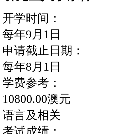
传播科学学院（Diviion of I
CommunicationSc
开学时间：
为想同时学商业，信息系
每年9月1日
径。学生只需用一年半的
申请截止日期：
技术硕士学位（Mater of Comm
每年8月1日
Sytem & Technolog
学费参考：
Information Technol
10800.00澳元
语言及相关
GACC 原有的双学位包括国
考试成绩：