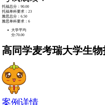
InternationalBuine
托福总分：90.00
International Rela
托福单科要求：23
雅思总分：6.50
雅思单科要求：6
（Materof Internati
大学平均
分:70.00
（Mater of Art in Intern
高同学麦考瑞大学生物
学校荣誉
澳大利亚麦考瑞大学以培
业生就业率和起薪在澳洲
中65%具有博士学位，
案例详情