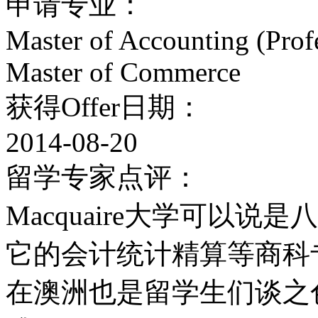
申请专业：
2011年3月，英国《金融
Master of Accounting (Profe
商学院排行榜。麦考瑞大
Master of Commerce
第5名。
获得Offer日期：
麦考瑞大学自我定位为一
2014-08-20
新的澳大利亚大学。自1
留学专家点评：
以其出色的学术成就及高
Macquaire大学可以
豪。
它的会计统计精算等商科
在澳洲也是留学生们谈之
麦考瑞大学共有超过33，