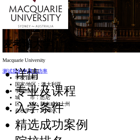
麦考瑞大学
Macquarie University
详情
测试我的申请成功率
学校官网：
mq.edu.au/
国家/地区：澳大利亚
专业及课程
学院性质：公立
城 市：悉尼
入学条件
区 域：新南威尔士州
在校学生：37000人
精选成功案例