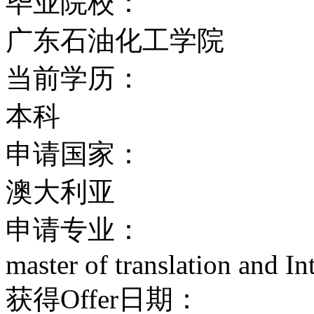
毕业院校：
麦考瑞大学在科技辅助教
广东石油化工学院
校更加突出：其“网上学
当前学历：
学生更好地面对网上世界
本科
麦考瑞大学在课程设置的
申请国家：
与发展组织认可为最佳的
澳大利亚
旅行奖学金，鼓励学生们
申请专业：
master of translation and In
换项目。
获得Offer日期：