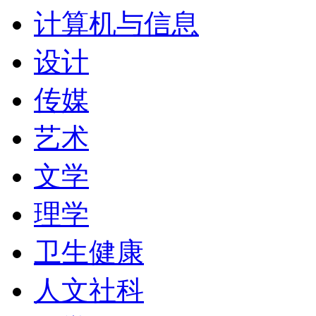
（TRANSLATING/INT
计算机与信息
众传媒、酒店管理（IC
设计
第一，享有盛名；其MB
传媒
艺术
麦考瑞大学一直以会计和
文学
商业研究生院（GACC
理学
相关的研究生课程，包括国际
卫生健康
International Buin
人文社科
Commerce inAccount