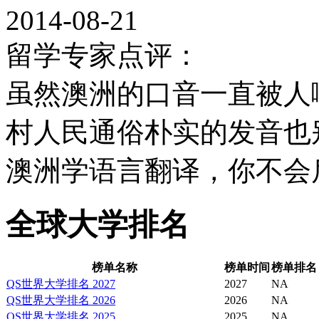
65%的教员拥有博士学
2014-08-21
麦考瑞大学的生物学家Rich
留学专家点评：
桥国际传记中心命名为2
虽然澳洲的口音一直被人
一。
村人民通俗朴实的发音也
澳洲学语言翻译，你不会
麦考瑞大学Max Colth
名为澳洲最顶尖的15名
全球大学排名
麦考瑞大学在企业领导方
榜单名称
榜单时间
榜单排名
QS世界大学排名 2027
2027
NA
来自于非政府部门。
QS世界大学排名 2026
2026
NA
QS世界大学排名 2025
2025
NA