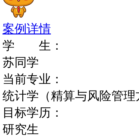
据《经济学家》情报中心
案例详情
的排名中，麦考瑞大学管
学 生：
澳地区第一，全球排名4
苏同学
雇主行业分散性两荐指标
当前专业：
展及教育经验两荐指标上
统计学（精算与风险管理
2000年，麦考瑞大学
目标学历：
评为2000年亚太排名第8
研究生
里，其毕业生拿到全澳最