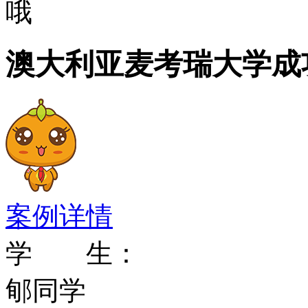
哦
6100名，来自50多个
的北莱德区。
澳大利亚麦考瑞大学成
麦考瑞大学的图书馆现在
从1998年起，麦考瑞
领域已赢得11项竞争性
案例详情
2001年，麦考瑞大学
学 生：
的研究经费1千6百25万
郇同学