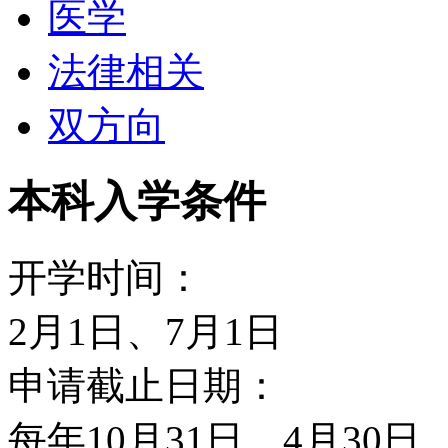
医学
（Mater of mmerce 
法律相关
（Mater of Commerce
双方向
硕士学位（Mater ofCommerce
Technology）。GA
本科入学条件
于澳大利亚三年本科的本
开学时间：
的英语水平必须达到雅思6
2月1日、7月1日
际贸易硕士学位（Mater of I
申请截止日期：
学硕士学位（Mater of Com
每年10月31日、4月30日