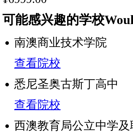
可能感兴趣的学校
Woul
管理学，组织学，金融学
地球与行星地质学
南澳商业技术学院
语言学
查看院校
1、自1998年起，麦考
悉尼圣奥古斯丁高中
11座“卓越研究中心”。
查看院校
2、该大学建立了世界第
西澳教育局公立中学及