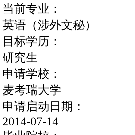
首个NASA（国家航空
当前专业：
研究中心所在地，也是全
英语（涉外文秘）
一。
目标学历：
澳大利亚国家词典&mdah
研究生
瑞大学主编（其地位相当
申请学校：
麦考瑞大学
2001年，麦考瑞大学
申请启动日期：
而荣获了香港-澳洲贸易
2014-07-14
（汇丰银行）新南威尔士