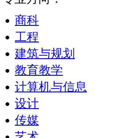
Gravatt
山分校的强项有人
商科
系、犯罪学系、运动学系
工程
总区仅相隔
3
公里，双边
建筑与规划
洛根分校针对未来澳大利
教育教学
了企业创新管理和媒体传
计算机与信息
之南的卫星城市－洛根，
设计
里。
传媒
艺术
艺术学院（
QCA
）、音