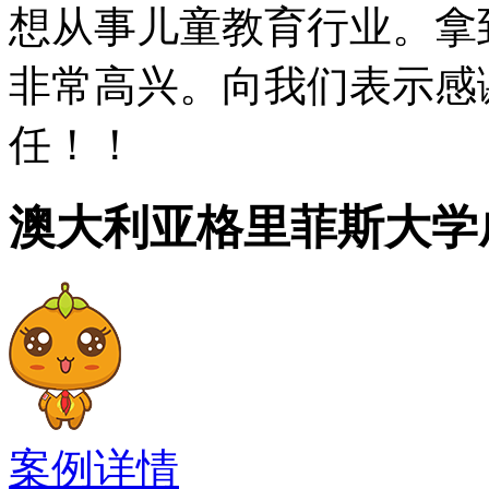
暂无信息！
想从事儿童教育行业。拿
非常高兴。向我们表示感
院校联系方式：
任！！
地址：
澳大利亚格里菲斯大学
Griffith Univerity
International Office
Nathan Campu, Queenland 
电话：+61 (0)7 3735 642
案例详情