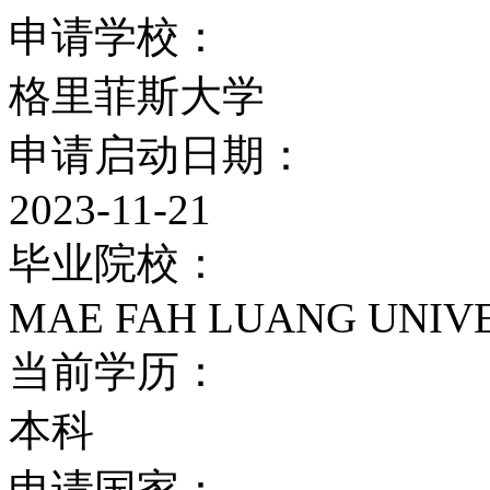
1、格里菲斯大学图书馆拥有
申请学校：
250册杂志。
格里菲斯大学
申请启动日期：
2、电动化资源包括计算
2023-11-21
志，电子参考资料。以
毕业院校：
3、学生可以拨号免费进
MAE FAH LUANG UNIV
菲斯大学的世界一流的研
当前学历：
台。该中心包括50个专
本科
优势在于nano技术、
申请国家：