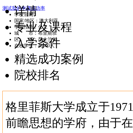
详情
测试我的申请成功率
学校官网：
www.griffith.edu.au
国家/地区：澳大利亚
专业及课程
学院性质：公立
城 市：布里斯班
入学条件
区 域：昆士兰州
在校学生：43000人
精选成功案例
院校排名
格里菲斯大学成立于19
前瞻思想的学府，由于在