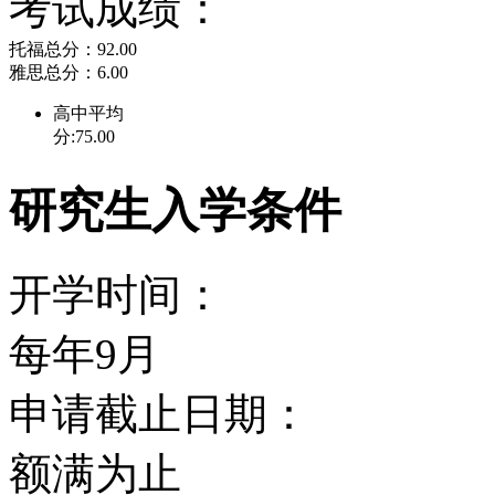
考试成绩：
研究优势
托福总分：92.00
雅思总分：6.00
高中平均
格里菲斯大学的世界一流
分:75.00
际舞台。该中心包括
50
研究生入学条件
研究优势在于
nano
技术、
开学时间：
究等学科。这些优势使格
每年9月
外资金投入。其它研究领
申请截止日期：
与公司的政、国际商业、
额满为止
信息系统。格里菲斯大学