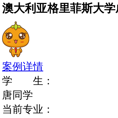
2、Stephen Gregg&m
澳大利亚格里菲斯大学
3、Tracey Moffat
设有展览
4、Pier Lane&mda
案例详情
学校荣誉：格里菲斯大学
学 生：
国际和学术交流协定。格
唐同学
学术交流的杰出贡献而受
当前专业：