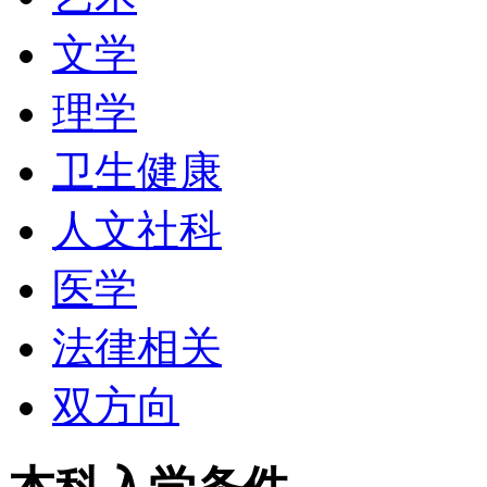
文学
斯本南岸的中央商业区内
理学
兰州政府、州议会和市政
卫生健康
艺术和音乐所需之行销、
人文社科
计等辅修课程。由于华纳
医学
士兰黄金海岸的“电影世
法律相关
World
），而格里菲斯大
双方向
仅有的国立大学；由此利
南岸校内斥资筹备全澳规