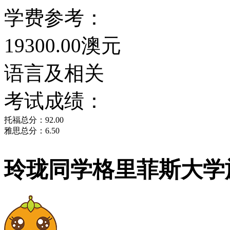
学费参考：
研究等教学研究强项，大
19300.00澳元
程和商科课程也被公认是
语言及相关
院校特色：
考试成绩：
格里菲斯大学在校舍和基
托福总分：92.00
雅思总分：6.50
超过4亿2千万澳元，新
玲珑同学格里菲斯大学
备、多媒体设备以及生物
帮助大学在这些科学领域