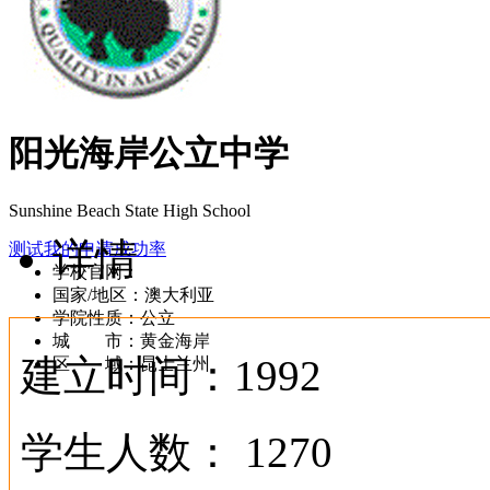
阳光海岸公立中学
Sunshine Beach State High School
详情
测试我的申请成功率
学校官网：
www.sunshinebeachhigh.eq.edu.au
国家/地区：澳大利亚
学院性质：公立
城 市：黄金海岸
建立时间：1992
区 域：昆士兰州
学生人数： 1270