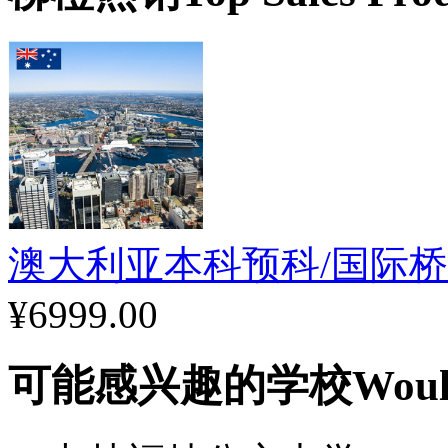
中，距世界著名的努萨海
州最有吸引力的学校
2. 44个科目选择以及海
3. 音乐、冲浪和语言（
澳大利亚本科预科/国际
语言
¥6999.00
1. 意大利语&mdah;
可能感兴趣的学校
Woul
心。欢迎初级、中级和高