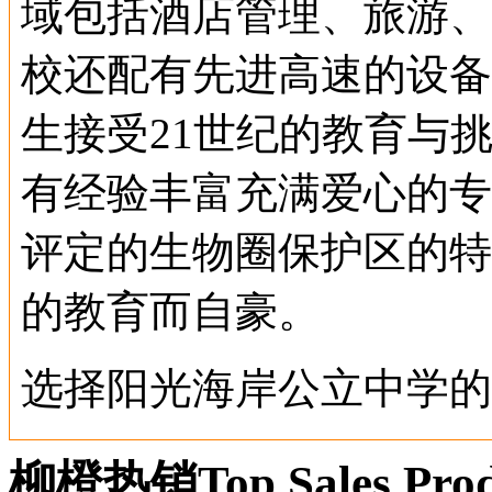
域包括酒店管理、旅游、
校还配有先进高速的设备
生接受21世纪的教育与
有经验丰富充满爱心的专
评定的生物圈保护区的特
的教育而自豪。
选择
阳光海岸公立中学
的
1. 坐落于努萨郡中心
柳橙热销
Top Sales Pro